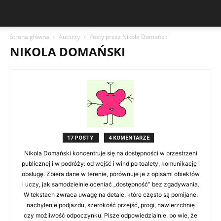
Strona główna
Autorzy
Posty przez Nikola Domański
NIKOLA DOMAŃSKI
17 POSTY
4 KOMENTARZE
Nikola Domański koncentruje się na dostępności w przestrzeni
publicznej i w podróży: od wejść i wind po toalety, komunikację i
obsługę. Zbiera dane w terenie, porównuje je z opisami obiektów
i uczy, jak samodzielnie oceniać „dostępność” bez zgadywania.
W tekstach zwraca uwagę na detale, które często są pomijane:
nachylenie podjazdu, szerokość przejść, progi, nawierzchnię
czy możliwość odpoczynku. Pisze odpowiedzialnie, bo wie, że