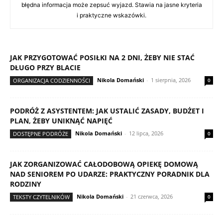
błędna informacja może zepsuć wyjazd. Stawia na jasne kryteria
i praktyczne wskazówki.
JAK PRZYGOTOWAĆ POSIŁKI NA 2 DNI, ŻEBY NIE STAĆ
DŁUGO PRZY BLACIE
Nikola Domański
-
1 sierpnia, 2026
ORGANIZACJA CODZIENNOŚCI
0
PODRÓŻ Z ASYSTENTEM: JAK USTALIĆ ZASADY, BUDŻET I
PLAN, ŻEBY UNIKNĄĆ NAPIĘĆ
Nikola Domański
-
12 lipca, 2026
DOSTĘPNE PODRÓŻE
0
JAK ZORGANIZOWAĆ CAŁODOBOWĄ OPIEKĘ DOMOWĄ
NAD SENIOREM PO UDARZE: PRAKTYCZNY PORADNIK DLA
RODZINY
Nikola Domański
-
21 czerwca, 2026
TEKSTY CZYTELNIKÓW
0