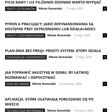
PICIA KAWY I ILE FILIŻANEK DZIENNIE WARTO WYPIJAĆ
Nikola Domański
-
17 maja, 2026
TEKSTY CZYTELNIKÓW
0
PFRON A PRACUJĄCY: JAKIE DOFINANSOWANIA SĄ
DOSTĘPNE PRZY ZATRUDNIENIU LUB DZIAŁALNOŚCI
Nikola Domański
-
8 maja, 2026
ZAKUPY I DOFINANSOWANIA
1
PLAN DNIA BEZ PRESJI: PROSTY SYSTEM, KTÓRY DZIAŁA
Nikola Domański
-
1 maja, 2026
ORGANIZACJA CODZIENNOŚCI
0
JAK POPRAWIĆ AKUSTYKĘ W DOMU, BY ŁATWIEJ
ROZMAWIAĆ I ODPOCZYWAĆ
Nikola Domański
-
22 kwietnia, 2026
DOM BEZ BARIER
1
APLIKACJE, KTÓRE UŁATWIAJĄ PORUSZANIE SIĘ PO
MIEŚCIE
Nikola Domański
-
18 marca, 2026
TECHNOLOGIE WSPIERAJĄCE
1