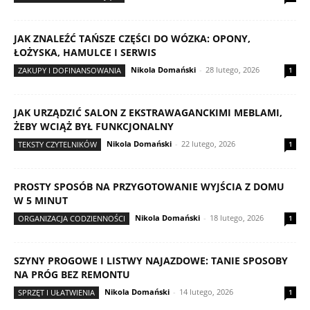
JAK ZNALEŹĆ TAŃSZE CZĘŚCI DO WÓZKA: OPONY,
ŁOŻYSKA, HAMULCE I SERWIS
Nikola Domański
-
28 lutego, 2026
ZAKUPY I DOFINANSOWANIA
1
JAK URZĄDZIĆ SALON Z EKSTRAWAGANCKIMI MEBLAMI,
ŻEBY WCIĄŻ BYŁ FUNKCJONALNY
Nikola Domański
-
22 lutego, 2026
TEKSTY CZYTELNIKÓW
1
PROSTY SPOSÓB NA PRZYGOTOWANIE WYJŚCIA Z DOMU
W 5 MINUT
Nikola Domański
-
18 lutego, 2026
ORGANIZACJA CODZIENNOŚCI
1
SZYNY PROGOWE I LISTWY NAJAZDOWE: TANIE SPOSOBY
NA PRÓG BEZ REMONTU
Nikola Domański
-
14 lutego, 2026
SPRZĘT I UŁATWIENIA
1