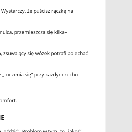
. Wystarczy, że puścisz rączkę na
lca, przemieszcza się kilka–
, zsuwający się wózek potrafi pojechać
 „toczenia się” przy każdym ruchu
komfort.
JE
 jeździć”. Problem w tym, że „jakoś”