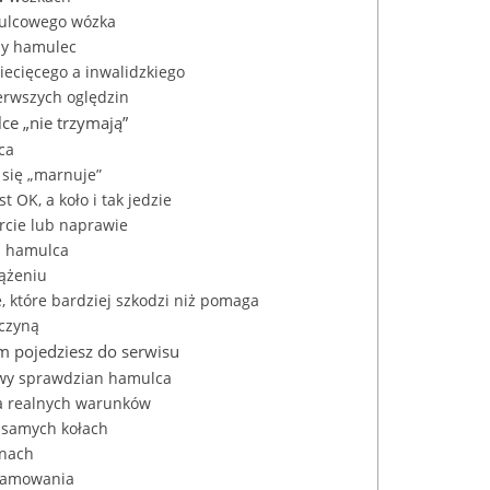
mulcowego wózka
ny hamulec
ecięcego a inwalidzkiego
ierwszych oględzin
ce „nie trzymają”
ca
 się „marnuje”
 OK, a koło i tak jedzie
rcie lub naprawie
ca hamulca
iążeniu
 które bardziej szkodzi niż pomaga
yczyną
m pojedziesz do serwisu
owy sprawdzian hamulca
cja realnych warunków
y samych kołach
gnach
 hamowania