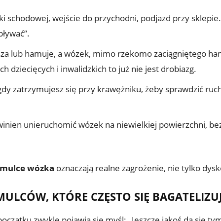
ki schodowej, wejście do przychodni, podjazd przy sklepie
pływać”.
za lub hamuje, a wózek, mimo rzekomo zaciągniętego hamu
 dziecięcych i inwalidzkich to już nie jest drobiazg.
gdy zatrzymujesz się przy krawężniku, żeby sprawdzić ruch
nien unieruchomić wózek na niewielkiej powierzchni, bez
amulce wózka
oznaczają realne zagrożenie, nie tylko dys
ULCÓW, KTÓRE CZĘSTO SIĘ BAGATELIZU
czątku zwykle pojawia się myśl: „Jeszcze jakoś da się tym