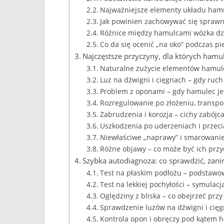
Najważniejsze elementy układu ha
Jak powinien zachowywać się spraw
Różnice między hamulcami wózka dzi
Co da się ocenić „na oko” podczas p
Najczęstsze przyczyny, dla których hamul
Naturalne zużycie elementów hamul
Luz na dźwigni i cięgnach – gdy ruch
Problem z oponami – gdy hamulec jest
Rozregulowanie po złożeniu, transpo
Zabrudzenia i korozja – cichy zabój
Uszkodzenia po uderzeniach i przec
Niewłaściwe „naprawy” i smarowanie,
Różne objawy – co może być ich prz
Szybka autodiagnoza: co sprawdzić, zani
Test na płaskim podłożu – podstaw
Test na lekkiej pochyłości – symula
Oględziny z bliska – co obejrzeć prz
Sprawdzenie luzów na dźwigni i cię
Kontrola opon i obręczy pod kątem