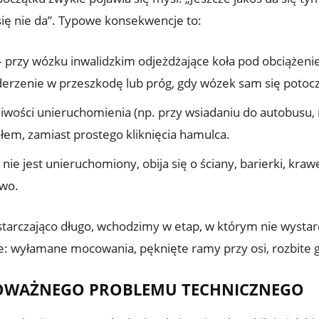
się nie da”. Typowe konsekwencje to:
 przy wózku inwalidzkim odjeżdżające koła pod obciążen
derzenie w przeszkodę lub próg, gdy wózek sam się potocz
iwości unieruchomienia (np. przy wsiadaniu do autobusu,
łem, zamiast prostego kliknięcia hamulca.
nie jest unieruchomiony, obija się o ściany, barierki, krawęż
owo.
starczająco długo, wchodzimy w etap, w którym nie wysta
e: wyłamane mocowania, pęknięte ramy przy osi, rozbite g
POWAŻNEGO PROBLEMU TECHNICZNEGO