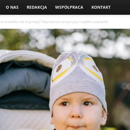
O NAS
REDAKCJA
WSPÓŁPRACA
KONTAKT
e w wózku nie trzymają? Najczęstsze przyczyny i szybkie poprawki