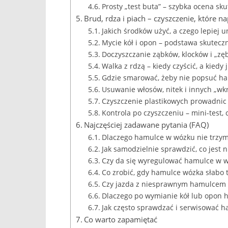
Prosty „test buta” – szybka ocena sk
Brud, rdza i piach – czyszczenie, które n
Jakich środków użyć, a czego lepiej u
Mycie kół i opon – podstawa skutecz
Doczyszczanie ząbków, klocków i „zęb
Walka z rdzą – kiedy czyścić, a kiedy
Gdzie smarować, żeby nie popsuć h
Usuwanie włosów, nitek i innych „wkr
Czyszczenie plastikowych prowadni
Kontrola po czyszczeniu – mini-test, 
Najczęściej zadawane pytania (FAQ)
Dlaczego hamulce w wózku nie trzym
Jak samodzielnie sprawdzić, co jest
Czy da się wyregulować hamulce w w
Co zrobić, gdy hamulce wózka słabo 
Czy jazda z niesprawnym hamulcem w
Dlaczego po wymianie kół lub opon h
Jak często sprawdzać i serwisować 
Co warto zapamiętać