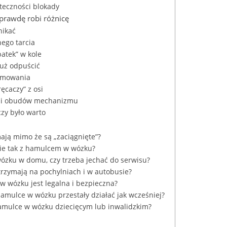
uteczności blokady
aprawdę robi różnicę
nikać
nego tarcia
atek” w kole
 już odpuścić
amowania
ęcaczy” z osi
c i obudów mechanizmu
czy było warto
ają mimo że są „zaciągnięte”?
 nie tak z hamulcem w wózku?
ózku w domu, czy trzeba jechać do serwisu?
trzymają na pochylniach i w autobusie?
 wózku jest legalna i bezpieczna?
amulce w wózku przestały działać jak wcześniej?
hamulce w wózku dziecięcym lub inwalidzkim?