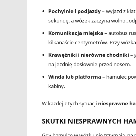
Pochylnie i podjazdy
– wyjazd z klat
sekundę, a wózek zaczyna wolno „od
Komunikacja miejska
– autobus rus
kilkanaście centymetrów. Przy wózkach
Krawężniki i nierówne chodniki
– 
na jezdnię dosłownie przed nosem.
Winda lub platforma
– hamulec powi
kabiny.
W każdej z tych sytuacji
niesprawne h
SKUTKI NIESPRAWNYCH HAM
Gdy hamulce w wózku nie trzymają, na po