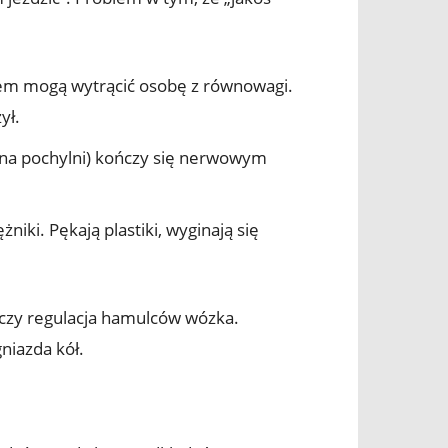
iem mogą wytrącić osobę z równowagi.
ył.
 na pochylni) kończy się nerwowym
niki. Pękają plastiki, wyginają się
rczy regulacja hamulców wózka.
niazda kół.