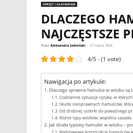
SPRZĘT I UŁATWIENIA
DLACZEGO HAM
NAJCZĘSTSZE P
Przez
Aleksandra Jabłoński
-
21 marca, 2026
4/5 - (1 vote)
Nawigacja po artykule:
Dlaczego sprawne hamulce w wózku są t
Codzienne sytuacje ryzyka, w który
Skutki niesprawnych hamulców, które
Od drobnej usterki do poważnego p
Różne typy wózków, wspólna zasada
Jak działa typowy hamulec w wózku – pro
Podstawowe konstrukcje hamulców 