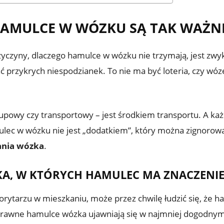
AMULCE W WÓZKU SĄ TAK WAŻN
zyczyny, dlaczego hamulce w wózku nie trzymają, jest zwy
ć przykrych niespodzianek. To nie ma być loteria, czy wóz
akupowy czy transportowy – jest środkiem transportu. A każ
c w wózku nie jest „dodatkiem”, który można zignorować
ania wózka
.
KA, W KTÓRYCH HAMULEC MA ZNACZENI
korytarzu w mieszkaniu, może przez chwilę łudzić się, że h
sprawne hamulce wózka ujawniają się w najmniej dogodny