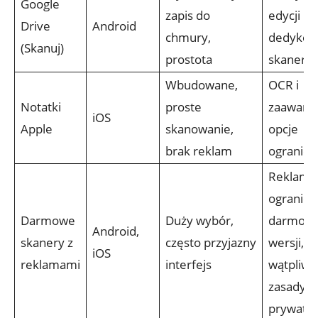
Google
zapis do
edycji ni
Drive
Android
chmury,
dedykow
(Skanuj)
prostota
skanera
Wbudowane,
OCR i
Notatki
proste
zaawans
iOS
Apple
skanowanie,
opcje
brak reklam
ogranicz
Reklamy
ogranicz
Darmowe
Duży wybór,
darmowe
Android,
skanery z
często przyjazny
wersji, 
iOS
reklamami
interfejs
wątpliwe
zasady
prywatno