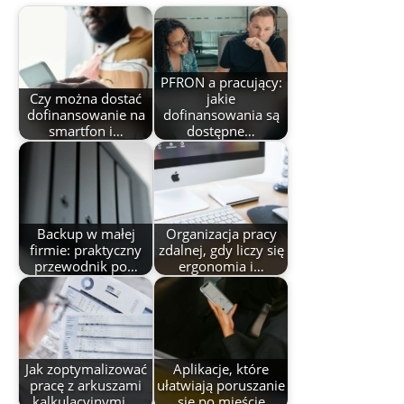
PFRON a pracujący:
Czy można dostać
jakie
dofinansowanie na
dofinansowania są
smartfon i…
dostępne…
Backup w małej
Organizacja pracy
firmie: praktyczny
zdalnej, gdy liczy się
przewodnik po…
ergonomia i…
Jak zoptymalizować
Aplikacje, które
pracę z arkuszami
ułatwiają poruszanie
kalkulacyjnymi,…
się po mieście