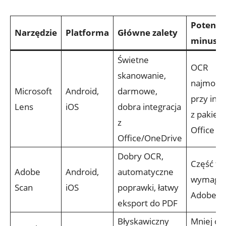
Potencj
Narzędzie
Platforma
Główne zalety
minusy
Świetne
OCR
skanowanie,
najmocni
Microsoft
Android,
darmowe,
przy inte
Lens
iOS
dobra integracja
z pakiet
z
Office
Office/OneDrive
Dobry OCR,
Część fun
Adobe
Android,
automatyczne
wymaga 
Scan
iOS
poprawki, łatwy
Adobe
eksport do PDF
Błyskawiczny
Mniej opc