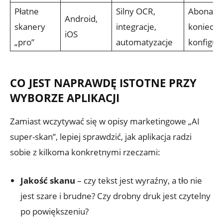
Płatne
Silny OCR,
Aboname
Android,
skanery
integracje,
konieczn
iOS
„pro”
automatyzacje
konfigura
CO JEST NAPRAWDĘ ISTOTNE PRZY
WYBORZE APLIKACJI
Zamiast wczytywać się w opisy marketingowe „AI
super-skan”, lepiej sprawdzić, jak aplikacja radzi
sobie z kilkoma konkretnymi rzeczami:
Jakość skanu
– czy tekst jest wyraźny, a tło nie
jest szare i brudne? Czy drobny druk jest czytelny
po powiększeniu?