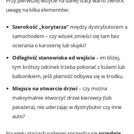
Przy pierwszej wizycie na danej stacji warto zwrócić
uwagę na kilka elementów:
Szerokość „korytarza”
między dystrybutorem a
samochodem – czy wózek zmieści się tam bez
ocierania o karoserię lub słupki?
Odległość stanowiska od wejścia
– im bliżej,
tym krótszy odcinek trzeba pokonać z kulami lub
balkonikiem, jeśli płatność odbywa się w środku.
Miejsce na otwarcie drzwi
– czy można
maksymalnie otworzyć drzwi kierowcy (lub
pasażera), nie uderzając w dystrybutor czy inne
auto?
Na wielu stacjach najlepiej sprawdza się
przednie