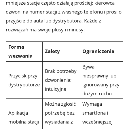
mniejsze stacje często działają prościej: kierowca
dzwoni na numer stacji z własnego telefonu i prosi o
przyjście do auta lub dystrybutora. Każde z
rozwiązań ma swoje plusy i minusy:
Forma
Zalety
Ograniczenia
wezwania
Bywa
Brak potrzeby
Przycisk przy
niesprawny lub
dzwonienia;
dystrybutorze
ignorowany przy
intuicyjne
dużym ruchu
Można zgłosić
Wymaga
Aplikacja
potrzebę bez
smartfona i
mobilna stacji
wysiadania z
wcześniejszej