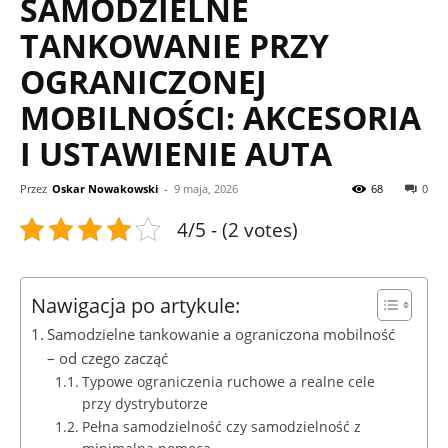
SAMODZIELNE
TANKOWANIE PRZY
OGRANICZONEJ
MOBILNOŚCI: AKCESORIA
I USTAWIENIE AUTA
Przez
Oskar Nowakowski
-
9 maja, 2026
68
0
4/5 - (2 votes)
Nawigacja po artykule:
Samodzielne tankowanie a ograniczona mobilność
– od czego zacząć
Typowe ograniczenia ruchowe a realne cele
przy dystrybutorze
Pełna samodzielność czy samodzielność z