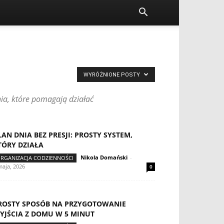
WYRÓŻNIONE POSTY
ia, które pomagają działać
LAN DNIA BEZ PRESJI: PROSTY SYSTEM,
TÓRY DZIAŁA
Nikola Domański
-
RGANIZACJA CODZIENNOŚCI
maja, 2026
0
ROSTY SPOSÓB NA PRZYGOTOWANIE
YJŚCIA Z DOMU W 5 MINUT