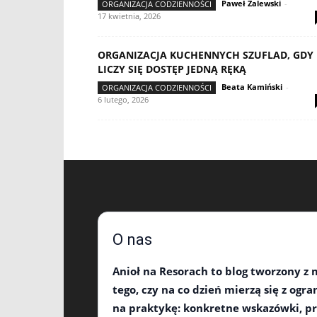
Paweł Zalewski
-
ORGANIZACJA CODZIENNOŚCI
17 kwietnia, 2026
ORGANIZACJA KUCHENNYCH SZUFLAD, GDY
LICZY SIĘ DOSTĘP JEDNĄ RĘKĄ
Beata Kamiński
-
ORGANIZACJA CODZIENNOŚCI
6 lutego, 2026
O nas
Anioł na Resorach
to blog tworzony z m
tego, czy na co dzień mierzą się z og
na praktykę: konkretne wskazówki, pr