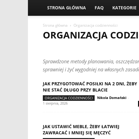
STRONA GŁÓWNA
FAQ
KATEGORIE
Strona główna
Organizacja codzienności
ORGANIZACJA CODZ
AUTO I TRANSPORT
DOM BEZ BARIER
DOSTĘPNE 
SPRZĘT I UŁATWIENIA
TECHNOLOGIE WSPIERAJĄCE
Sprawdzone metody planowania, oszczędzania
ZAKUPY I DOFINANSOWANIA
ZDROWIE I KOMFORT
sprawniej i żyć wygodniej na własnych zasad
JAK PRZYGOTOWAĆ POSIŁKI NA 2 DNI, ŻEBY
NIE STAĆ DŁUGO PRZY BLACIE
Nikola Domański
-
ORGANIZACJA CODZIENNOŚCI
1 sierpnia, 2026
JAK USTAWIĆ MEBLE, ŻEBY ŁATWIEJ
ZAWRACAĆ I MNIEJ SIĘ MĘCZYĆ