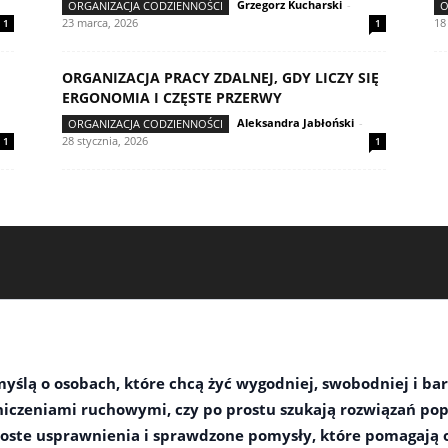
Grzegorz Kucharski
-
ORGANIZACJA CODZIENNOŚCI
O
23 marca, 2026
18
1
1
ORGANIZACJA PRACY ZDALNEJ, GDY LICZY SIĘ
ERGONOMIA I CZĘSTE PRZERWY
Aleksandra Jabłoński
-
ORGANIZACJA CODZIENNOŚCI
28 stycznia, 2026
1
1
yślą o osobach, które chcą żyć wygodniej, swobodniej i bard
raniczeniami ruchowymi, czy po prostu szukają rozwiązań p
oste usprawnienia i sprawdzone pomysły, które pomagają o