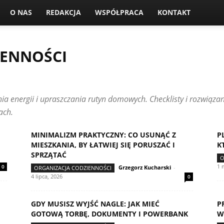
O NAS
REDAKCJA
WSPÓŁPRACA
KONTAKT
IENNOŚCI
PODRÓŻE
DOSTĘPNOŚĆ W PRAKTYCE
ORGANIZACJA CODZIENNOŚCI
TEKSTY CZYTELNIKÓW
WÓZKI I MOBILNOŚĆ
 energii i upraszczania rutyn domowych. Checklisty i rozwiązan
ach.
MINIMALIZM PRAKTYCZNY: CO USUNĄĆ Z
P
MIESZKANIA, BY ŁATWIEJ SIĘ PORUSZAĆ I
K
SPRZĄTAĆ
O
1 
0
Grzegorz Kucharski
-
ORGANIZACJA CODZIENNOŚCI
4 lipca, 2026
0
GDY MUSISZ WYJŚĆ NAGLE: JAK MIEĆ
P
GOTOWĄ TORBĘ, DOKUMENTY I POWERBANK
W