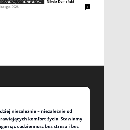
Nikola Domański
-
RGANIZACJA CODZIENNOŚCI
 lutego, 2026
1
ziej niezależnie – niezależnie od
oprawiających komfort życia. Stawiamy
garnąć codzienność bez stresu i bez